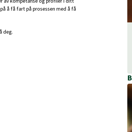
r av kompetanse og profiler i ditt
s på å få fart på prosessen med å få
å deg.
B