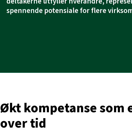
deltakerne utfyller hverandre, represe
spennende potensiale for flere virkso
Økt kompetanse som e
over tid