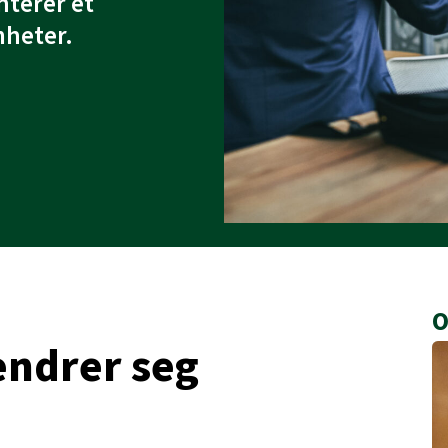
nterer et
mheter.
O
ndrer seg