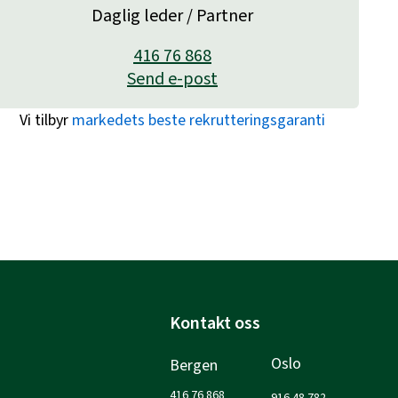
Daglig leder / Partner
416 76 868
Send e-post
Vi tilbyr
markedets beste rekrutteringsgaranti
Kontakt oss
Oslo
Bergen
416 76 868
916 48 782