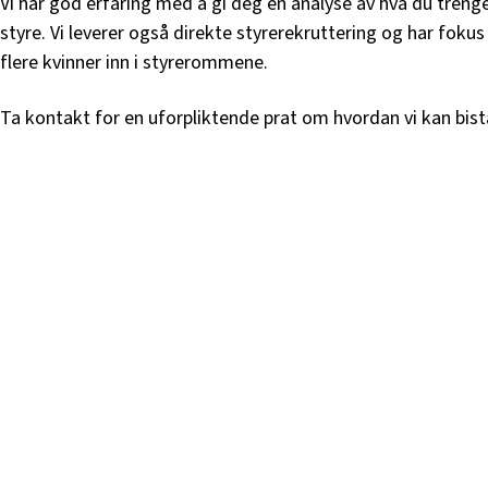
Vi har god erfaring med å gi deg en analyse av hva du trenge
styre. Vi leverer også direkte styrerekruttering og har foku
flere kvinner inn i styrerommene.
Ta kontakt for en uforpliktende prat om hvordan vi kan bist