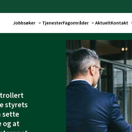
Jobbsøker
Tjenester
Fagområder
Aktuelt
Kontakt
trollert
 styrets
 sette
 og at