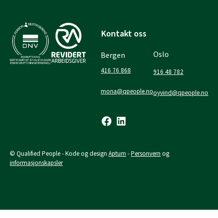
Skip
to
content
Kontakt oss
Oslo
Bergen
416 76 868
916 48 782
mona@qpeople.no
oyvind@qpeople.no
Facebook
LinkedIn
© Qualified People - Kode og design
Aptum
-
Personvern
og
informasjonskapsler