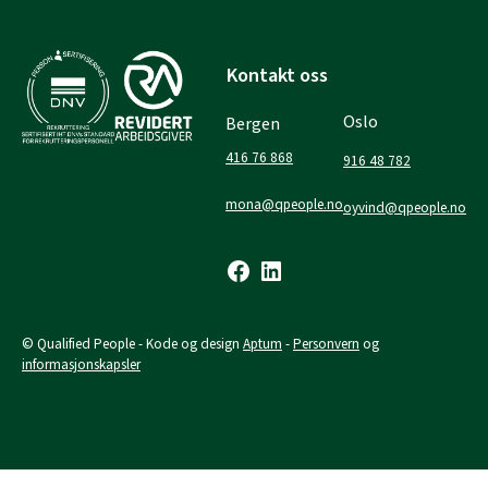
Skip
to
content
Kontakt oss
Oslo
Bergen
416 76 868
916 48 782
mona@qpeople.no
oyvind@qpeople.no
Facebook
LinkedIn
© Qualified People - Kode og design
Aptum
-
Personvern
og
informasjonskapsler