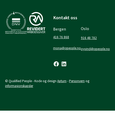
Skip
to
content
Kontakt oss
Oslo
Bergen
416 76 868
916 48 782
mona@qpeople.no
oyvind@qpeople.no
Facebook
LinkedIn
© Qualified People - Kode og design
Aptum
-
Personvern
og
informasjonskapsler