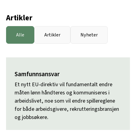
Skip
to
Artikler
content
Alle
Artikler
Nyheter
Samfunnsansvar
Et nytt EU-direktiv vil fundamentalt endre
måten lønn håndteres og kommuniseres i
arbeidslivet, noe som vil endre spillereglene
for både arbeidsgivere, rekrutteringsbransjen
og jobbsøkere.